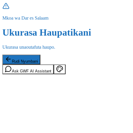
Mkoa wa Dar es Salaam
Ukurasa Haupatikani
Ukurasa unaoutafuta haupo.
Rudi Nyumbani
Ask GWF AI Assistant