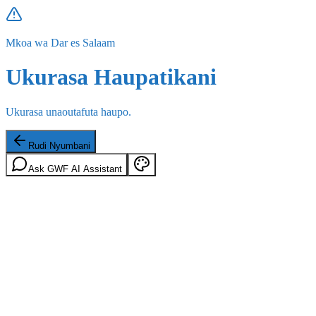
Mkoa wa Dar es Salaam
Ukurasa Haupatikani
Ukurasa unaoutafuta haupo.
Rudi Nyumbani
Ask GWF AI Assistant