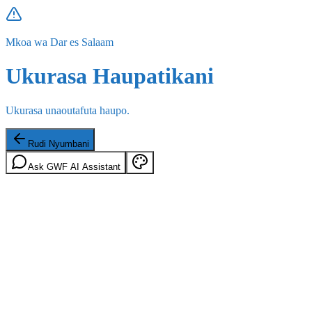
Mkoa wa Dar es Salaam
Ukurasa Haupatikani
Ukurasa unaoutafuta haupo.
Rudi Nyumbani
Ask GWF AI Assistant