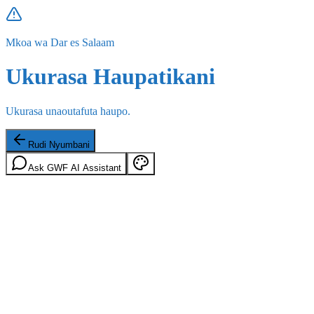
Mkoa wa Dar es Salaam
Ukurasa Haupatikani
Ukurasa unaoutafuta haupo.
Rudi Nyumbani
Ask GWF AI Assistant