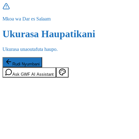
Mkoa wa Dar es Salaam
Ukurasa Haupatikani
Ukurasa unaoutafuta haupo.
Rudi Nyumbani
Ask GWF AI Assistant