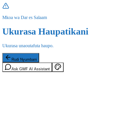
Mkoa wa Dar es Salaam
Ukurasa Haupatikani
Ukurasa unaoutafuta haupo.
Rudi Nyumbani
Ask GWF AI Assistant