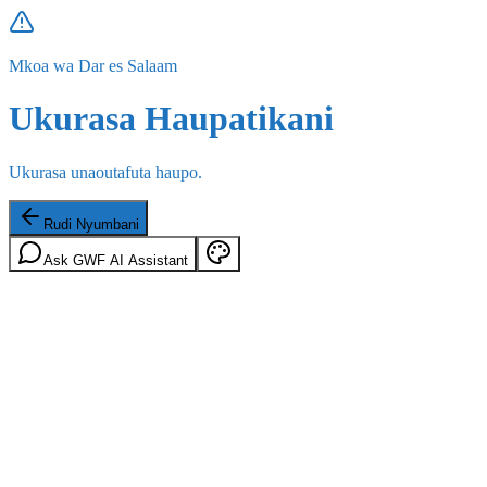
Mkoa wa Dar es Salaam
Ukurasa Haupatikani
Ukurasa unaoutafuta haupo.
Rudi Nyumbani
Ask GWF AI Assistant