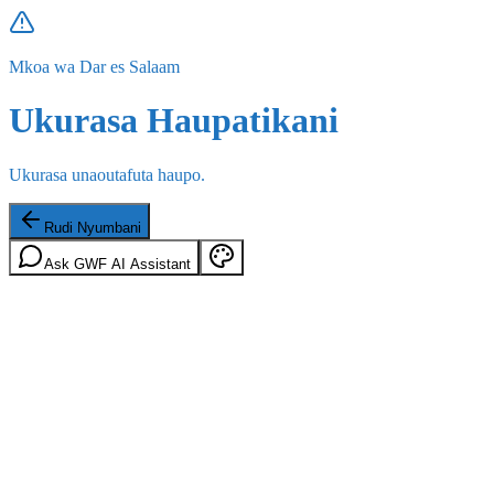
Mkoa wa Dar es Salaam
Ukurasa Haupatikani
Ukurasa unaoutafuta haupo.
Rudi Nyumbani
Ask GWF AI Assistant