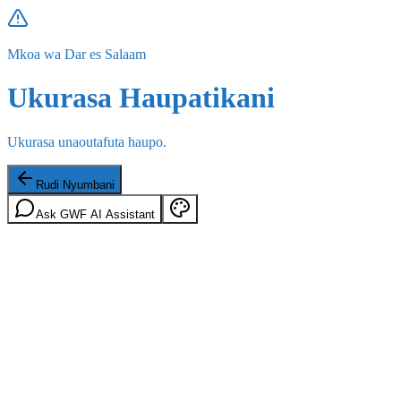
Mkoa wa Dar es Salaam
Ukurasa Haupatikani
Ukurasa unaoutafuta haupo.
Rudi Nyumbani
Ask GWF AI Assistant