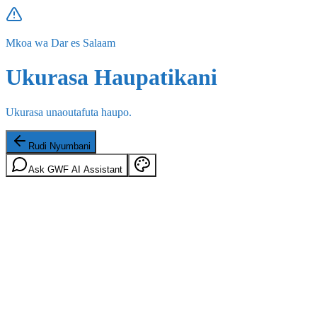
Mkoa wa Dar es Salaam
Ukurasa Haupatikani
Ukurasa unaoutafuta haupo.
Rudi Nyumbani
Ask GWF AI Assistant